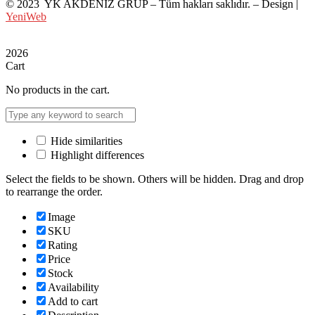
©
2023 YK AKDENİZ GRUP
– Tüm hakları saklıdır. – Design |
YeniWeb
2026
Cart
No products in the cart.
Hide similarities
Highlight differences
Select the fields to be shown. Others will be hidden. Drag and drop
to rearrange the order.
Image
SKU
Rating
Price
Stock
Availability
Add to cart